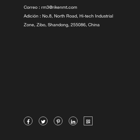
Correo :
rm3@rikenmt.com
Adición : No.8, North Road, Hi-tech Industrial
Zone, Zibo, Shandong, 255086, China