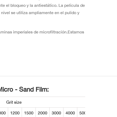
e el bloqueo y la antiestático. La película de
nivel se utiliza ampliamente en el pulido y
áminas imperiales de microfiltración.Estamos
Micro - Sand Film:
Grit size
fo
000
1200
1500
2000
3000
4000
5000
sheet
roll