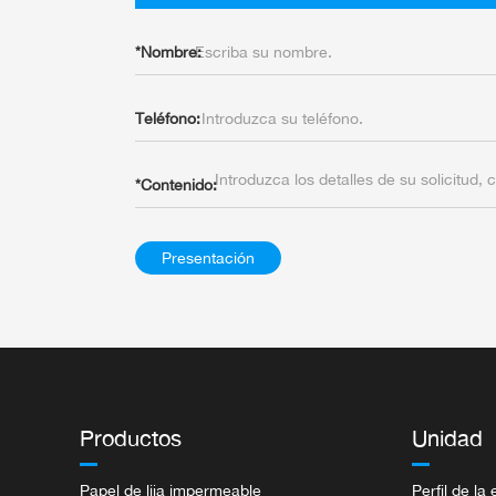
*
Nombre:
Teléfono:
*
Contenido:
Presentación
Productos
Unidad
Papel de lija impermeable
Perfil de l