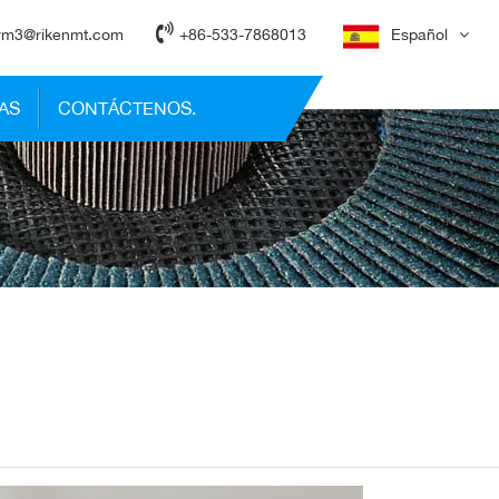
rm3@rikenmt.com
+86-533-7868013
Español
AS
CONTÁCTENOS.