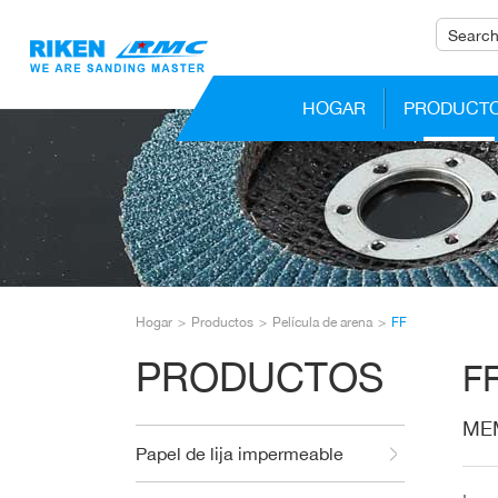
HOGAR
PRODUCT
Hogar
Productos
Película de arena
FF
PRODUCTOS
F
ME
Papel de lija impermeable