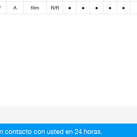
F
A
film
R/R
●
●
●
●
●
n contacto con usted en 24 horas.