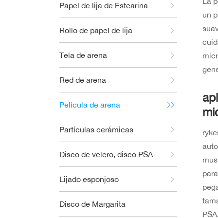
La p
Papel de lija de Estearina
un p
sua
Rollo de papel de lija
cui
Tela de arena
micr
gene
Red de arena
ap
Película de arena
mic
Partículas cerámicas
ryke
auto
Disco de velcro, disco PSA
musi
para
Lijado esponjoso
pega
tama
Disco de Margarita
PSA,