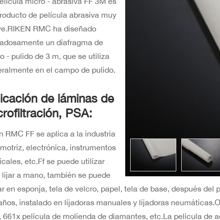
elícula micro - abrasiva FF 3M es
roducto de película abrasiva muy
ve.RIKEN RMC ha diseñado
dadosamente un diafragma de
o - pulido de 3 m, que se utiliza
ralmente en el campo de pulido.
licación de láminas de
rofiltración, PSA:
n RMC FF se aplica a la industria
motriz, electrónica, instrumentos
cales, etc.Ff se puede utilizar
 lijar a mano, también se puede
r en esponja, tela de velcro, papel, tela de base, después del
ños, instalado en lijadoras manuales y lijadoras neumáticas.
 661x película de molienda de diamantes, etc.La película de a