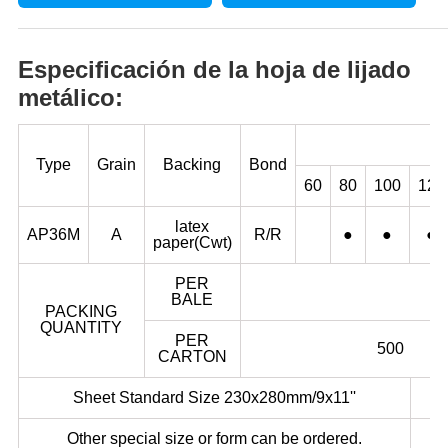
Especificación de la hoja de lijado
metálico:
Type
Grain
Backing
Bond
60
80
100
120
latex
AP36M
A
R/R
●
●
●
paper(Cwt)
PER
BALE
PACKING
QUANTITY
PER
500
CARTON
Sheet Standard Size 230x280mm/9x11''
Other special size or form can be ordered.