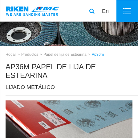
En
Hogar
Productos
Papel de lija de Estearina
Ap36m
AP36M PAPEL DE LIJA DE
ESTEARINA
LIJADO METÁLICO