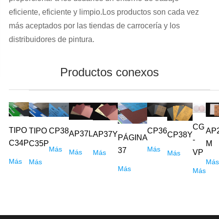
eficiente, eficiente y limpio.Los productos son cada vez
más aceptados por las tiendas de carrocería y los
distribuidores de pintura.
Productos conexos
CG
TIPO
AP
TIPO
CP38
CP36
AP37L
AP37Y
CP38Y
PÁGINA
-
C34P
M
C35P
Más
Más
37
VP
Más
Más
Más
Más
Más
Más
Más
Más