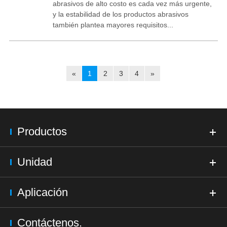
abrasivos de alto costo es cada vez más urgente,
y la estabilidad de los productos abrasivos
también plantea mayores requisitos...
«
1
2
3
4
»
Productos
Unidad
Aplicación
Contáctenos.